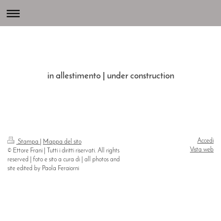
in allestimento | under construction
Accedi
Stampa
|
Mappa del sito
Vista web
© Ettore Frani | Tutti i diritti riservati. All rights
reserved | foto e sito a cura di | all photos and
site edited by Paola Feraiorni