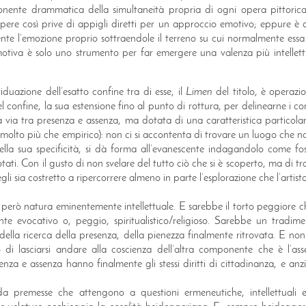
ente drammatica della simultaneità propria di ogni opera pittorica
re così prive di appigli diretti per un approccio emotivo; eppure è dif
te l’emozione proprio sottraendole il terreno su cui normalmente ess
motiva è solo uno strumento per far emergere una valenza più intellettu
iduazione dell’esatto confine tra di esse, il
Limen
del titolo, è operazi
 confine, la sua estensione fino al punto di rottura, per delinearne i con
 via tra presenza e assenza, ma dotata di una caratteristica particola
 molto più che empirico): non ci si accontenta di trovare un luogo che no
nella sua specificità, si dà forma all’evanescente indagandolo come fos
ti. Con il gusto di non svelare del tutto ciò che si è scoperto, ma di tr
i sia costretto a ripercorrere almeno in parte l’esplorazione che l’artista 
a però natura eminentemente intellettuale. E sarebbe il torto peggiore ch
nte evocativo o, peggio, spiritualistico/religioso. Sarebbe un tradimen
ella ricerca della presenza, della pienezza finalmente ritrovata. E no
 di lasciarsi andare alla coscienza dell’altra componente che è l’ass
enza e assenza hanno finalmente gli stessi diritti di cittadinanza, e an
 premesse che attengono a questioni ermeneutiche, intellettuali e 