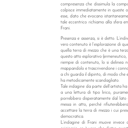
compresenza che dissimula la compon
colpisce immediatamente in queste ope
esse, dato che evocano istantaneamen
tale eccentrico richiamo alla sfera e
Frani.
Presenza e assenza, si è detto. L’indiv
vero contenuto è l’esplorazione di quel
quella terra di mezzo che è una terza
questo atto esplorativo (ermeneutico,
riempie di contenuto, lo si delinea 
mappandolo e trascrivendone i connota
a chi guarda il dipinto, di modo che egl
ha metodicamente scandagliato.
Tale indagine da parte dell’artista h
a una lettura di tipo lirico, purame
porrebbero disperatamente dal lato d
messa in atto, perché rifiuterebbero
accettare la terra di mezzo i cui pres
democratica.
L’indagine di Frani muove invece da