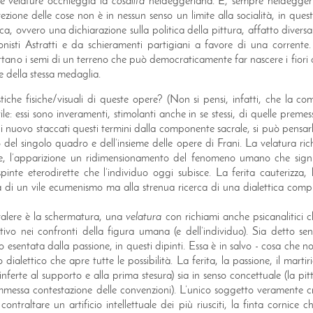
te velature occhieggia la
cosalità
heideggeriana. E, sempre heidegge
crezione delle cose non è in nessun senso un limite alla socialità, in que
a, ovvero una dichiarazione sulla politica della pittura, affatto divers
onisti Astratti e da schieramenti partigiani a favore di una corrente
 gettano i semi di un terreno che può democraticamente far nascere i fiori 
e della stessa medaglia.
tiche fisiche/visuali di queste opere? (Non si pensi, infatti, che la co
le: essi sono inveramenti, stimolanti anche in se stessi, di quelle premess
i nuovo staccati questi termini dalla componente sacrale, si può pens
o del singolo quadro e dell’insieme delle opere di Frani. La velatura 
ne, l’apparizione un ridimensionamento del fenomeno umano che signif
inte eterodirette che l’individuo oggi subisce. La ferita cauterizza, 
rca di un vile ecumenismo ma alla strenua ricerca di una dialettica co
valere è la schermatura, una
velatura
con richiami anche psicanalitici c
ttivo nei confronti della figura umana (e dell’individuo). Sia detto 
o esentata dalla passione, in questi dipinti. Essa è in salvo - cosa che
dialettico che apre tutte le possibilità. La ferita, la passione, il martir
te” inferte al supporto e alla prima stesura) sia in senso concettuale (la p
messa contestazione delle convenzioni). L’unico soggetto veramente cri
ontraltare un artificio intellettuale dei più riusciti, la finta cornice ch