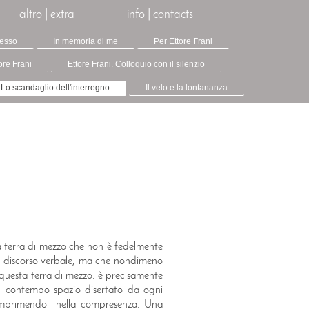
altro | extra
info | contacts
resso
In memoria di me
Per Ettore Frani
ore Frani
Ettore Frani. Colloquio con il silenzio
Lo scandaglio dell'interregno
Il velo e la lontananza
na terra di mezzo che non è fedelmente
 un discorso verbale, ma che nondimeno
e questa terra di mezzo: è precisamente
 al contempo spazio disertato da ogni
omprimendoli nella compresenza. Una