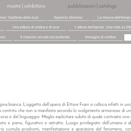
mostre | exhibitions
pubblicazioni | catalogs
rani: l'epifania della luce
Sepolcro Glorioso
La misura dell'Inesp
Una pittura di ombra e di luce
L'attesa dell'ignoto. Una nota su Ett
ioni
Il chiarore cercato nel profondo
Immagini di confine
gina bianca. L’oggetto dell’opera di Ettore Frani si colloca infatti in u
orio contrito che non si manifesta secondo lo svolgimento armonioso di
scorso e del linguaggio. Meglio esplicitare subito di quale contrasto viv
uoto e pieno, figurativo e astratto. Luogo privilegiato dell’umano e
torio cumula prodromi, manifestazione e sparizione del fenomeno, c