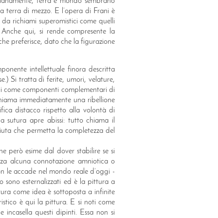
rianamente, terra e mondo sembrano
sta terra di mezzo. E l’opera di Frani è
a da richiami superomistici come quelli
. Anche qui, si rende compresente la
che preferisce, dato che la figurazione
mponente intellettuale finora descritta
e.) Si tratta di ferite, umori, velature,
arli come componenti complementari di
richiama immediatamente una ribellione
ica distacco rispetto alla volontà di
la sutura apre abissi: tutto chiama il
mpiuta che permetta la completezza del
he però esime dal dover stabilire se si
senza alcuna connotazione amniotica o
 non le accade nel mondo reale d’oggi -
io sono esternalizzati ed è la pittura a
ittura come idea è sottoposta a infinite
stico è qui la pittura. E si noti come
e incasella questi dipinti. Essa non si