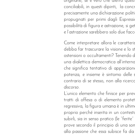
originarie
, se è vero che dietro ques
conciliabili, in questi dipinti, la con
precisamente una dichiarazione politic
propugnati per primi dagli Espressi
possibilità di figura e astrazione, si
e l’astrazione sarebbero solo due facc
Come interpretare allora le caratteris
debba far trascurare la visione e lo sti
ostensioni o occultamenti? Tenendo d
una dialettica democratica all’intern
che significa tentativo di apparizio
potenza, e insieme è sintomo delle sp
contrario di se stesso, non alla rice
discorso
.
L’unico elemento che finisce per pre
tratti di offesa o di elemento prote
regressiva, la figura umana è in ultim
proprio perché inserita in un contesto 
subirli, sia in senso pratico (le “feri
prove secondo il principio di una som
alla passione che essa subisce fa da c