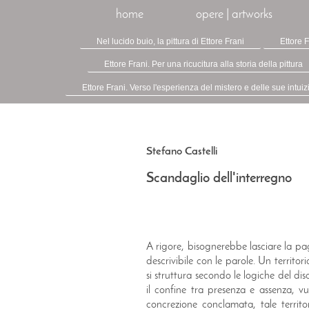
home
opere | artworks
Nel lucido buio, la pittura di Ettore Frani
Ettore F
Ettore Frani. Per una ricucitura alla storia della pittura
Ettore Frani. Verso l'esperienza del mistero e delle sue intuiz
Stefano Castelli
Scandaglio dell'interregno
A rigore, bisognerebbe lasciare la pa
descrivibile con le parole. Un territ
si struttura secondo le logiche del di
il confine tra presenza e assenza, v
concrezione conclamata, tale terri