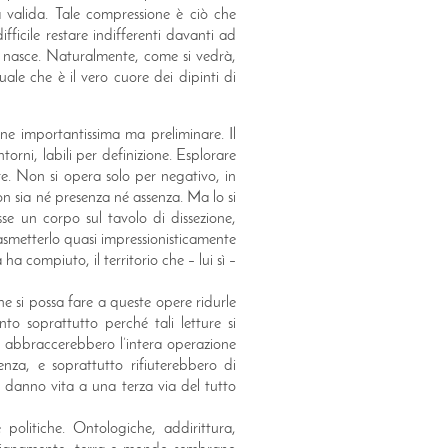
 valida. Tale compressione è ciò che
ficile restare indifferenti davanti ad
a nasce. Naturalmente, come si vedrà,
ale che è il vero cuore dei dipinti di
one importantissima ma preliminare. Il
torni, labili per definizione. Esplorare
re. Non si opera solo per negativo, in
n sia né presenza né assenza. Ma lo si
se un corpo sul tavolo di dissezione,
asmetterlo quasi impressionisticamente
ha compiuto, il territorio che – lui sì –
e si possa fare a queste opere ridurle
to soprattutto perché tali letture si
n abbraccerebbero l’intera operazione
enza, e soprattutto rifiuterebbero di
zi danno vita a una terza via del tutto
politiche. Ontologiche, addirittura,