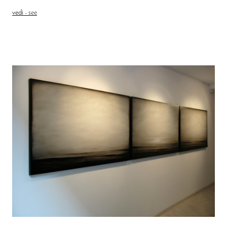
vedi
- see