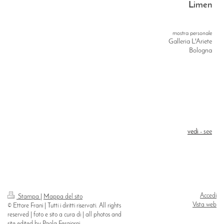
Limen
mostra
personale
Galleria L'Ariete
Bologna
vedi
- see
Accedi
Stampa
|
Mappa del sito
Vista web
© Ettore Frani | Tutti i diritti riservati. All rights
reserved | foto e sito a cura di | all photos and
site edited by Paola Feraiorni